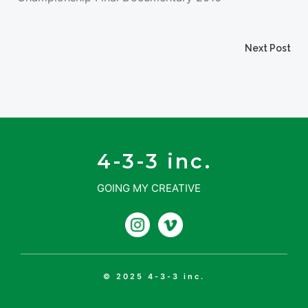
投
Next Post
投
稿
稿
ナ
ナ
ビ
4-3-3 inc.
ビ
GOING MY CREATIVE
ゲ
ゲ
ー
ー
シ
シ