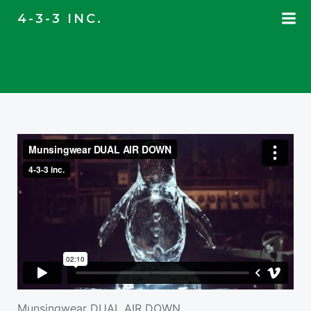
コ
4-3-3 INC.
ン
テ
ン
ツ
へ
ス
キ
ッ
プ
Munsingwear DUAL AIR DOWN