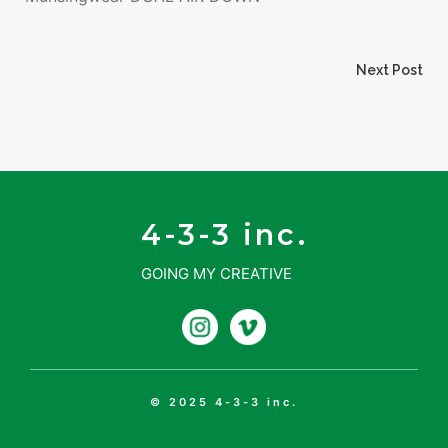
投
Next Post
稿
ナ
ビ
4-3-3 inc.
GOING MY CREATIVE
ゲ
ー
シ