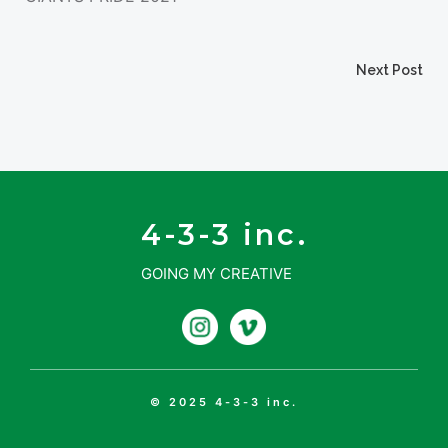
投
Next Post
投
稿
稿
ナ
ナ
ビ
4-3-3 inc.
ビ
GOING MY CREATIVE
ゲ
ゲ
ー
ー
シ
シ