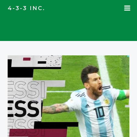
コ
4-3-3 INC.
ン
テ
ン
ツ
へ
ス
キ
ッ
プ