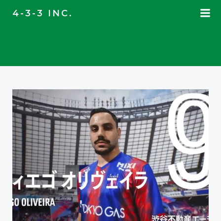
コ
4-3-3 INC.
ン
テ
ン
ツ
へ
ス
キ
ッ
プ