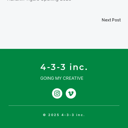
投
Next Post
投
稿
稿
ナ
ナ
ビ
4-3-3 inc.
ビ
GOING MY CREATIVE
ゲ
ゲ
ー
ー
シ
シ