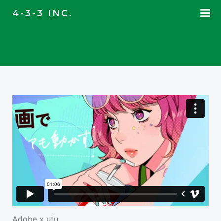
コ
4-3-3 INC.
ン
テ
ン
ツ
へ
ス
キ
ッ
プ
Adobe x utu