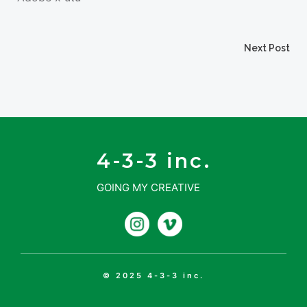
投
Next Post
投
稿
稿
ナ
ナ
ビ
4-3-3 inc.
ビ
GOING MY CREATIVE
ゲ
ゲ
ー
ー
シ
シ