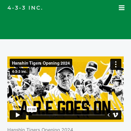
コ
4-3-3 INC.
ン
テ
ン
ツ
へ
ス
キ
ッ
プ
Hanshin Tigers Opening 2024