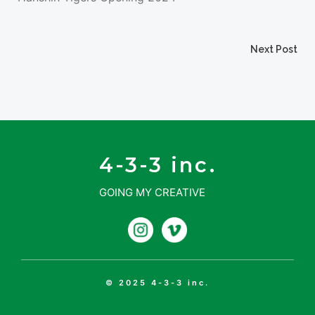
投
Next Post
投
稿
稿
ナ
ナ
ビ
4-3-3 inc.
ビ
GOING MY CREATIVE
ゲ
ゲ
ー
ー
シ
シ